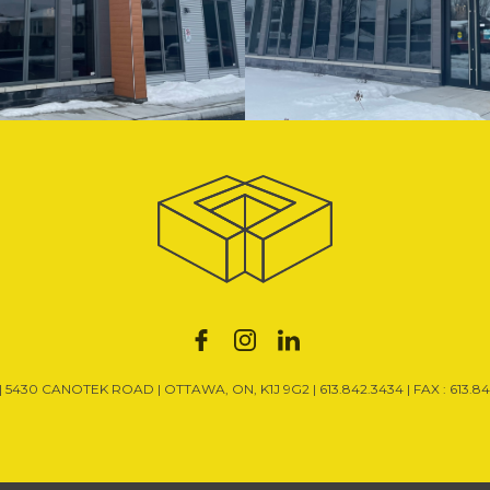
| 5430 CANOTEK ROAD | OTTAWA, ON, K1J 9G2 |
613.842.3434
| FAX : 613.8